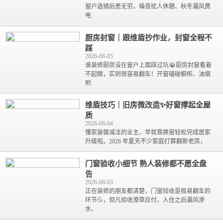
窗户选错后患无穷。噪音扰人休憩、秋冬漏风费
电
厨房封窗｜跟维盾抄作业，封窗全程不
踩
2026-08-05
谁装修厨房没在窗户上面踩过坑😭厨房封窗看着
不起眼，实则很容易翻车！开窗磕碰橱柜、油烟
附
维盾技巧｜旧房微改造✨好窗撑起全屋
质
2026-08-04
懂家装做减法的业主，早就靠换窗轻松完成居家
升级啦。2026 年夏天不少家庭打算翻新老房，
门窗验收小细节 熟人装修都不愿全盘
告
2026-08-03
正在装修的朋友都清楚，门窗验收是极易翻车的
环节💦，但凡验收潦草应付，入住之后漏风渗
水、