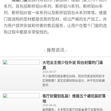
系列，其包括断桥铝60系列、断桥铝70系列、断桥铝80系
列、断桥铝纱窗一体系列以及断桥铝铝包木系列等等。维盾
门窗选购的型材都是优质的型材，经过严格的生产加工，并
为用户提供安装和完善的售后服务，让用户在整个门窗的选
购过程中都是非常愉悦的。
- 推荐资讯 -
大宅业主很少往外说 阳台封窗的门道
真
2026-08-07
不少装修的朋友都在纠结，阳台究竟该如何封才
实用耐看？其实优质封阳台设计，并不仅仅拓展
室内
客厅封窗别乱装！维盾五个避坑装好落
地
2026-08-06
装修翻车，大多败在客厅封窗😭客厅会客休闲，