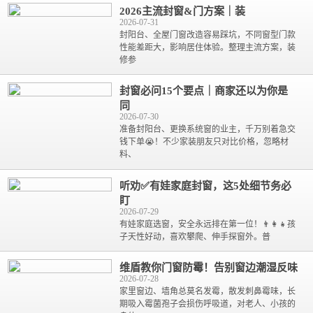
2026主流封窗&门方案｜装
2026-07-31
封阳台、全屋门窗改造容易踩坑，不同窗型门款
性能差距大，影响居住体验。整理主流方案，装
修参
封窗必问15个要点｜商家还以为你是
同
2026-07-30
准备封阳台、更换系统窗的业主，千万别着急交
钱下单😭！不少家装朋友只对比价格，忽略材
料、
听劝✅有娃家庭封窗，这5处细节务必
盯
2026-07-29
有娃家庭选窗，安全永远排在第一位！👨‍👩‍👧孩
子天性好动，喜欢攀爬、伸手探窗外。普
维盾教你门窗防霉！告别窗边潮湿反味
2026-07-28
家里窗边、墙角总莫名发霉，散发刺鼻霉味，长
期吸入霉菌孢子会损伤呼吸道，对老人、小孩的