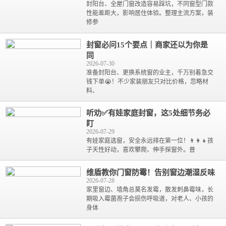
封阳台、全屋门窗改造容易踩坑，不同窗型门款
性能差距大，影响居住体验。整理主流方案，装
修参
封窗必问15个要点｜商家还以为你是
同
2026-07-30
准备封阳台、更换系统窗的业主，千万别着急交
钱下单😭！不少家装朋友只对比价格，忽略材
料、
听劝✅有娃家庭封窗，这5处细节务必
盯
2026-07-29
有娃家庭选窗，安全永远排在第一位！👨‍👩‍👧孩
子天性好动，喜欢攀爬、伸手探窗外。普
维盾教你门窗防霉！告别窗边潮湿反味
2026-07-28
家里窗边、墙角总莫名发霉，散发刺鼻霉味，长
期吸入霉菌孢子会损伤呼吸道，对老人、小孩的
身体