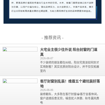
- 推荐资讯 -
大宅业主很少往外说 阳台封窗的门道
真
2026-08-07
不少装修的朋友都在纠结，阳台究竟该如何封才
实用耐看？其实优质封阳台设计，并不仅仅拓展
室内
客厅封窗别乱装！维盾五个避坑装好落
地
2026-08-06
装修翻车，大多败在客厅封窗😭客厅会客休闲，
窗户选错后患无穷。噪音扰人休憩、秋冬漏风费
电