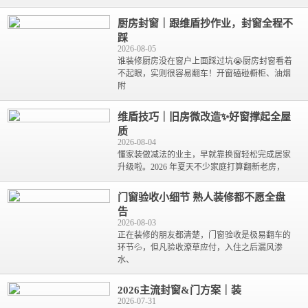
厨房封窗｜跟维盾抄作业，封窗全程不
踩
2026-08-05
谁装修厨房没在窗户上面踩过坑😭厨房封窗看着
不起眼，实则很容易翻车！开窗磕碰橱柜、油烟
附
维盾技巧｜旧房微改造✨好窗撑起全屋
质
2026-08-04
懂家装做减法的业主，早就靠换窗轻松完成居家
升级啦。2026 年夏天不少家庭打算翻新老房，
门窗验收小细节 熟人装修都不愿全盘
告
2026-08-03
正在装修的朋友都清楚，门窗验收是极易翻车的
环节💦，但凡验收潦草应付，入住之后漏风渗
水、
2026主流封窗&门方案｜装
2026-07-31