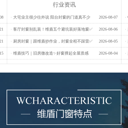
行业资讯
08
· 大宅业主很少往外说 阳台封窗的门道真不少
2026-08-07
21
· 客厅封窗别乱装！维盾五个避坑装好落地窗✅
2026-08-06
21
· 厨房封窗｜跟维盾抄作业，封窗全程不踩雷✅
2026-08-05
15
· 维盾技巧｜旧房微改造✨好窗撑起全屋质感
2026-08-04