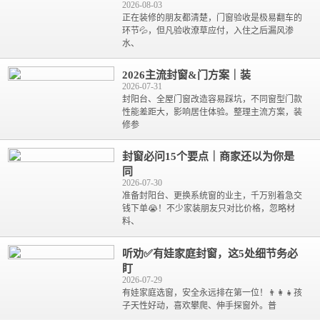
2026-08-03
正在装修的朋友都清楚，门窗验收是极易翻车的
环节💦，但凡验收潦草应付，入住之后漏风渗
水、
2026主流封窗&门方案｜装
2026-07-31
封阳台、全屋门窗改造容易踩坑，不同窗型门款
性能差距大，影响居住体验。整理主流方案，装
修参
封窗必问15个要点｜商家还以为你是
同
2026-07-30
准备封阳台、更换系统窗的业主，千万别着急交
钱下单😭！不少家装朋友只对比价格，忽略材
料、
听劝✅有娃家庭封窗，这5处细节务必
盯
2026-07-29
有娃家庭选窗，安全永远排在第一位！👨‍👩‍👧孩
子天性好动，喜欢攀爬、伸手探窗外。普