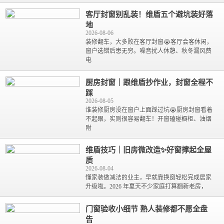
客厅封窗别乱装！维盾五个避坑装好落
地
2026-08-06
装修翻车，大多败在客厅封窗😭客厅会客休闲，
窗户选错后患无穷。噪音扰人休憩、秋冬漏风费
电
厨房封窗｜跟维盾抄作业，封窗全程不
踩
2026-08-05
谁装修厨房没在窗户上面踩过坑😭厨房封窗看着
不起眼，实则很容易翻车！开窗磕碰橱柜、油烟
附
维盾技巧｜旧房微改造✨好窗撑起全屋
质
2026-08-04
懂家装做减法的业主，早就靠换窗轻松完成居家
升级啦。2026 年夏天不少家庭打算翻新老房，
门窗验收小细节 熟人装修都不愿全盘
告