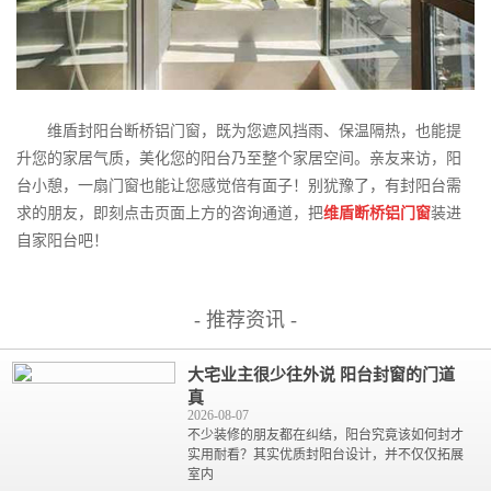
维盾封阳台断桥铝门窗，既为您遮风挡雨、保温隔热，也能提
升您的家居气质，美化您的阳台乃至整个家居空间。亲友来访，阳
台小憩，一扇门窗也能让您感觉倍有面子！别犹豫了，有封阳台需
求的朋友，即刻点击页面上方的咨询通道，把
维盾断桥铝门窗
装进
自家阳台吧！
- 推荐资讯 -
大宅业主很少往外说 阳台封窗的门道
真
2026-08-07
不少装修的朋友都在纠结，阳台究竟该如何封才
实用耐看？其实优质封阳台设计，并不仅仅拓展
室内