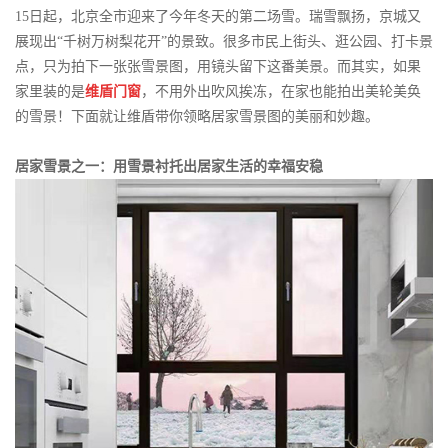
15日起，北京全市迎来了今年冬天的第二场雪。瑞雪飘扬，京城又
展现出“千树万树梨花开”的景致。很多市民上街头、逛公园、打卡景
点，只为拍下一张张雪景图，用镜头留下这番美景。而其实，如果
家里装的是
维盾门
窗
，不用外出吹风挨冻，在家也能拍出美轮美奂
的雪景！下面就让维盾带你领略居家雪景图的美丽和妙趣。
居家雪景之一：用雪景衬托出居家生活的幸福安稳