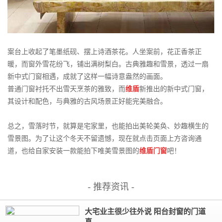
案台上收起了笔墨纸砚、摆上诗酒茶花。人坐案前，花正香茶正
暖，而窗外雪花纷飞，铺出满树梨白。古典雅趣和雪景，透过一扇
新中式门窗相遇，成就了这样一幅诗意盎然的画面。
普通门窗衬托不出雪天烹茶的雅致，而
维盾
新推出的新中式门窗，
其设计和配色，与典雅的古风场景正好能完美融合。
总之，雪落时节，就算是宅家里，也能拍出美轮美奂、妙趣横生的
雪景图。为了让这个冬天不留遗憾，现在就点击页面上方咨询通
道，也给自家安装一款能拍下唯美雪景图的
维盾门窗
吧！
- 推荐资讯 -
大宅业主很少往外说 阳台封窗的门道