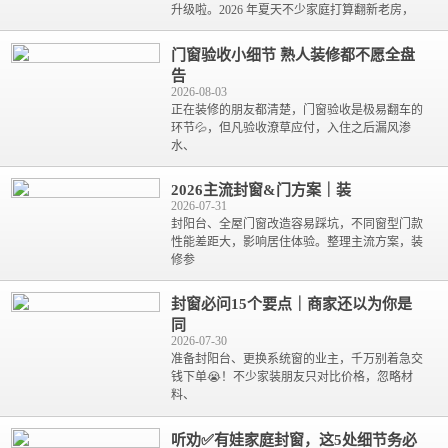
升级啦。2026 年夏天不少家庭打算翻新老房，
门窗验收小细节 熟人装修都不愿全盘
告
2026-08-03
正在装修的朋友都清楚，门窗验收是极易翻车的
环节💦，但凡验收潦草应付，入住之后漏风渗
水、
2026主流封窗&门方案｜装
2026-07-31
封阳台、全屋门窗改造容易踩坑，不同窗型门款
性能差距大，影响居住体验。整理主流方案，装
修参
封窗必问15个要点｜商家还以为你是
同
2026-07-30
准备封阳台、更换系统窗的业主，千万别着急交
钱下单😭！不少家装朋友只对比价格，忽略材
料、
听劝✅有娃家庭封窗，这5处细节务必