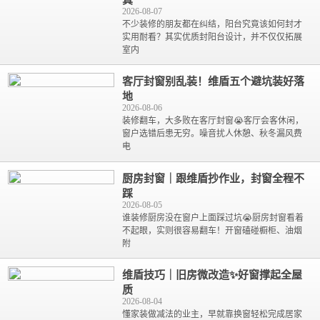
真
2026-08-07
不少装修的朋友都在纠结，阳台究竟该如何封才
实用耐看？其实优质封阳台设计，并不仅仅拓展
室内
客厅封窗别乱装！维盾五个避坑装好落
地
2026-08-06
装修翻车，大多败在客厅封窗😭客厅会客休闲，
窗户选错后患无穷。噪音扰人休憩、秋冬漏风费
电
厨房封窗｜跟维盾抄作业，封窗全程不
踩
2026-08-05
谁装修厨房没在窗户上面踩过坑😭厨房封窗看着
不起眼，实则很容易翻车！开窗磕碰橱柜、油烟
附
维盾技巧｜旧房微改造✨好窗撑起全屋
质
2026-08-04
懂家装做减法的业主，早就靠换窗轻松完成居家